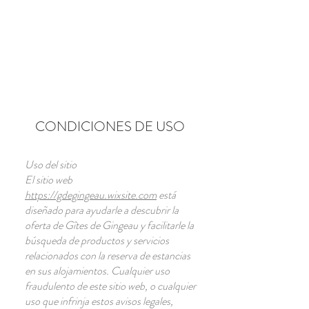
Para reservar "Les vignes rouges"
Para reservar "Les vignes blanches"
CONDICIONES DE USO
Uso del sitio
El sitio web
https://gdegingeau.wixsite.com
está
diseñado para ayudarle a descubrir la
oferta de Gîtes de Gingeau y facilitarle la
búsqueda de productos y servicios
relacionados con la reserva de estancias
en sus alojamientos. Cualquier uso
fraudulento de este sitio web, o cualquier
uso que infrinja estos avisos legales,