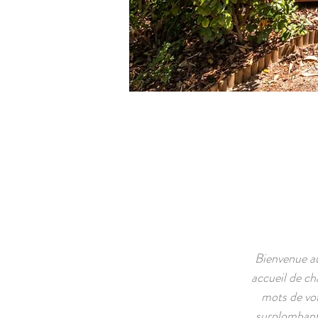
Bienvenue au
accueil de ch
mots de vot
surplombant 