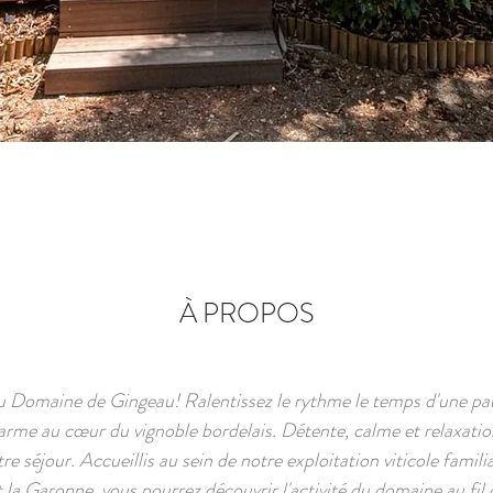
À PROPOS
 Domaine de Gingeau! Ralentissez le rythme le temps d'une pau
arme au cœur du vignoble bordelais. Détente, calme et relaxatio
re séjour. Accueillis au sein de notre exploitation viticole famili
la Garonne, vous pourrez découvrir l'activité du domaine au fil 