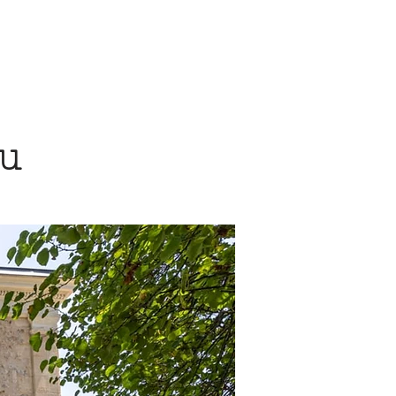
vignes rouges"
Réserver "Les vignes blanches"
au