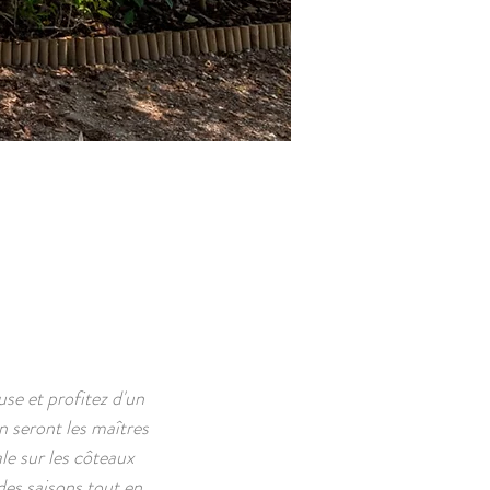
se et profitez d'un
n seront les maîtres
ale sur les côteaux
des saisons tout en