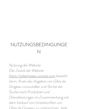
Buchen "Les vignes rouges"
Buchen "Les vignes blanches"
NUTZUNGSBEDINGUNGE
N
Nutzung der Website
Der Zweck der Website
https://gdegingeau.wixsite.com
besteht
darin, Ihnen das Angebot von Gîtes de
Gingeau vorzustellen und Sie bei der
Suche nach Produkten und
Dienstleistungen im Zusammenhang mit
dem Verkauf von Unterkünften von
Gîtes de Gingeau zu unterstützen. Jede